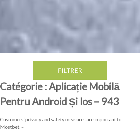
FILTRER
Thé Oolong
amande douce
fruits rouge
Province du Fujian
Catégorie : Aplicație Mobilă
Pentru Android Și Ios – 943
Customers’ privacy and safety measures are important to
Mostbet. –