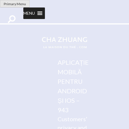
Skip
Primary Menu
to
MENU
content
APLICAȚIE
MOBILĂ
PENTRU
ANDROID
ȘI IOS –
943
Customers’
privacy and