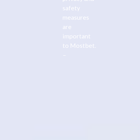
safety
measures
are
important
to Mostbet.
–