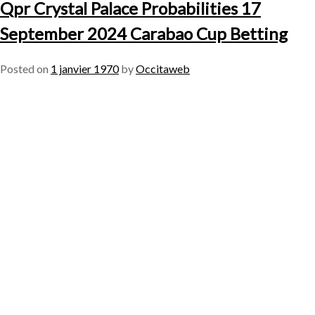
Qpr Crystal Palace Probabilities 17
September 2024 Carabao Cup Betting
Posted on
1 janvier 1970
by
Occitaweb