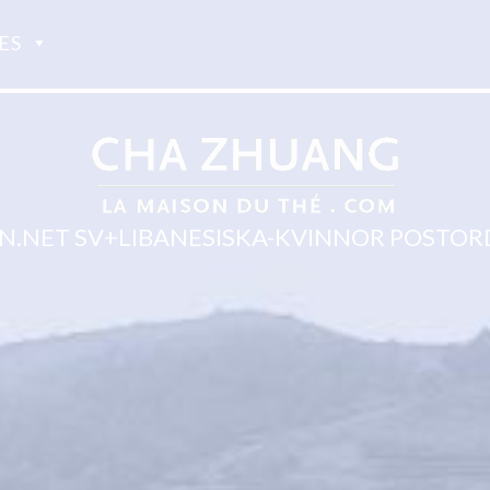
ES
.NET SV+LIBANESISKA-KVINNOR POSTO