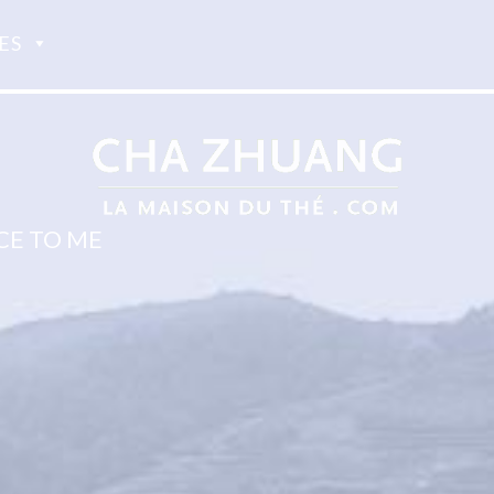
ES
CE TO ME