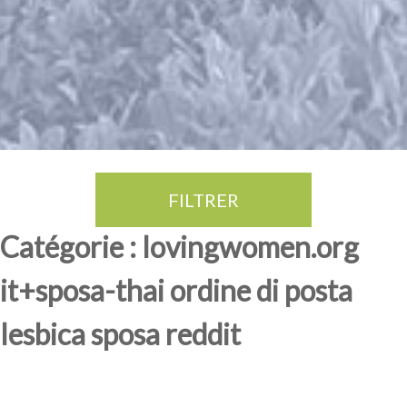
FILTRER
Thé Oolong
amande douce
fruits rouge
Province du Fujian
Catégorie : lovingwomen.org
it+sposa-thai ordine di posta
lesbica sposa reddit