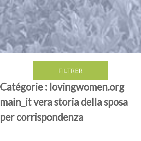
FILTRER
Thé Oolong
amande douce
fruits rouge
Province du Fujian
Catégorie : lovingwomen.org
main_it vera storia della sposa
per corrispondenza