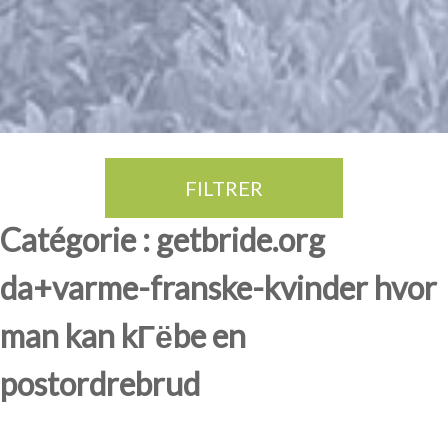
FILTRER
Thé Oolong
amande douce
fruits rouge
Province du Fujian
Catégorie : getbride.org
da+varme-franske-kvinder hvor
man kan kГёbe en
postordrebrud