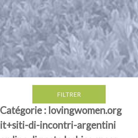
FILTRER
Thé Oolong
amande douce
fruits rouge
Province du Fujian
Catégorie : lovingwomen.org
it+siti-di-incontri-argentini