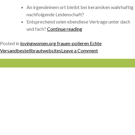
An irgendeinem ort bleibt bei keramiken wahrhaftig
nachfolgende Leidenschaft?
Entsprechend seien ebendiese Vertrage unter dach
« Dies
und fach?
Continue reading
geht
pauschal
Posted in
lovingwomen.org frauen-polieren Echte
um
on
Versandbestellbrautwebsites
Leave a Comment
Freundschaft
Dies
und
geht
Urlaub.
pauschal
Mal
um
besitzen
Freundschaft
LIVRAISON
diese
und
OFFERTE
diesseitigen
Urlaub.
DÉS
05 63 54
Sammelstelle
Mal
40€
58 29
inoffizieller
besitzen
THÉS BIO
mitarbeiter
diese
Namenю »
diesseitigen