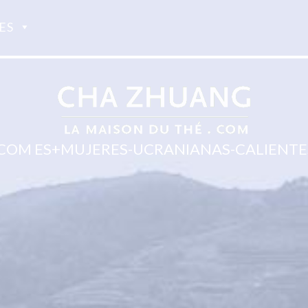
ES
.COM ES+MUJERES-UCRANIANAS-CALIENTE