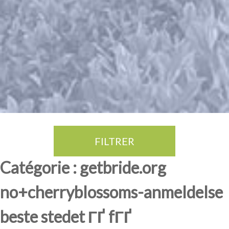
FILTRER
Thé Oolong
amande douce
fruits rouge
Province du Fujian
Catégorie : getbride.org
no+cherryblossoms-anmeldelse
beste stedet ГҐ fГҐ