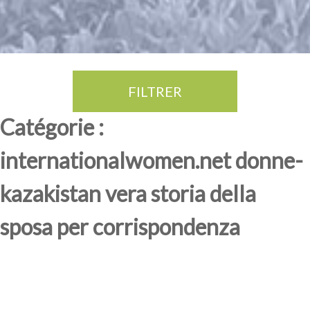
FILTRER
Thé Oolong
amande douce
fruits rouge
Province du Fujian
Catégorie :
internationalwomen.net donne-
kazakistan vera storia della
sposa per corrispondenza