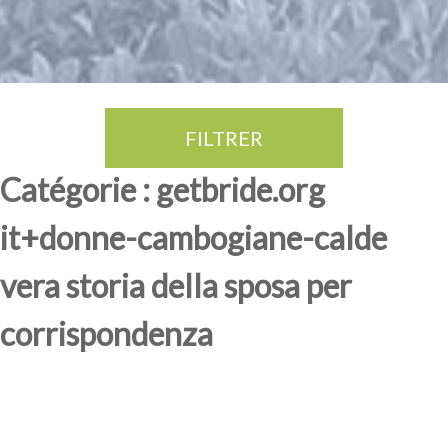
FILTRER
Thé Oolong
amande douce
fruits rouge
Province du Fujian
Catégorie : getbride.org
it+donne-cambogiane-calde
vera storia della sposa per
corrispondenza