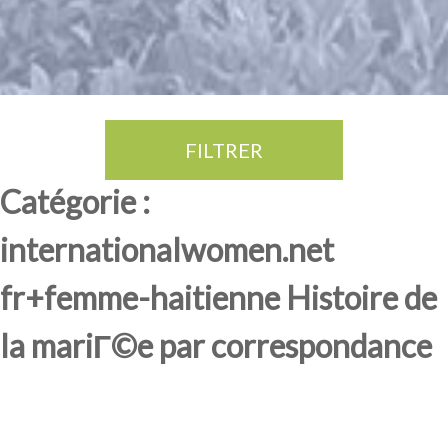
FILTRER
Thé Oolong
amande douce
fruits rouge
Province du Fujian
Catégorie :
internationalwomen.net
fr+femme-haitienne Histoire de
la mariГ©e par correspondance