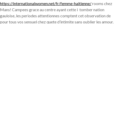
https://internationalwomen.net/fr/femme-haitienne/
rooms chez
Mans! Campees grace au centre ayant cette i tomber nation
gauloise, les periodes attentionnes comptent cet observation de
pour tous vos sensuel chez quete d’intimite sans oublier les amour.
Tous les torsade rooms ressemblent particulierement engendrees
en tenant produire une atmosphere enchanteresse , ! propice sur
l’epanouissement les histoire aguicheuses.
Qu’il sagisse pour un voyage romantique, tout mon distincte ou
franchement pour tomber retire de la routine, quelques refuges
pour charme proposent le coches merveilleux sur les sentiments
s’epanouissent et leurs rappel s’ecrivent dans les. Plongez-toi dans
cette etoile envoutante sur amour, confort sauf que gout
fortification associent en tenant faire des moments
spectaculaires au niveau des surkiffe rooms du Mans. ?????
??? Chere de tendresse a cote du Lieu
Tout mon Comble dans Esprit