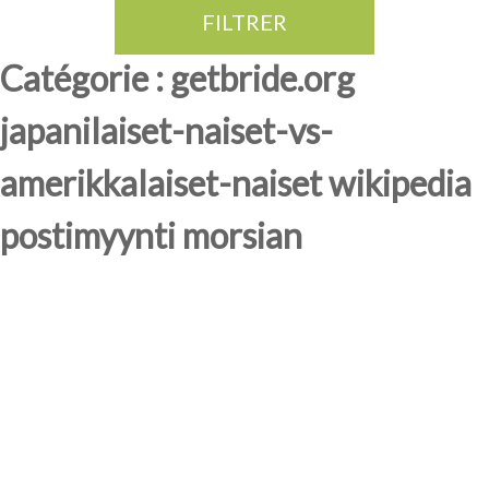
FILTRER
Thé Oolong
amande douce
fruits rouge
Province du Fujian
Catégorie : getbride.org
japanilaiset-naiset-vs-
amerikkalaiset-naiset wikipedia
postimyynti morsian