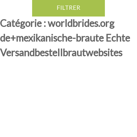
FILTRER
Thé Oolong
amande douce
fruits rouge
Province du Fujian
Catégorie : worldbrides.org
de+mexikanische-braute Echte
Versandbestellbrautwebsites