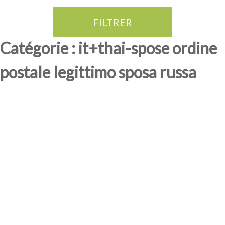
FILTRER
Thé Oolong
amande douce
fruits rouge
Province du Fujian
Catégorie : it+thai-spose ordine
postale legittimo sposa russa