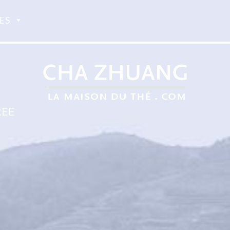
ES
REE