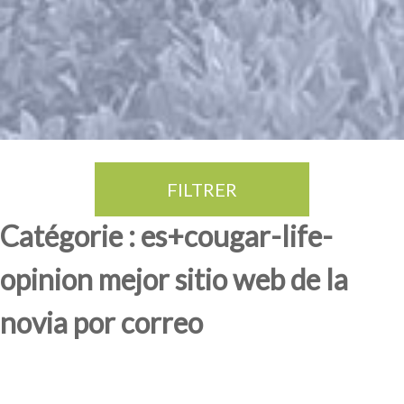
FILTRER
Thé Oolong
amande douce
fruits rouge
Province du Fujian
Catégorie : es+cougar-life-
opinion mejor sitio web de la
novia por correo