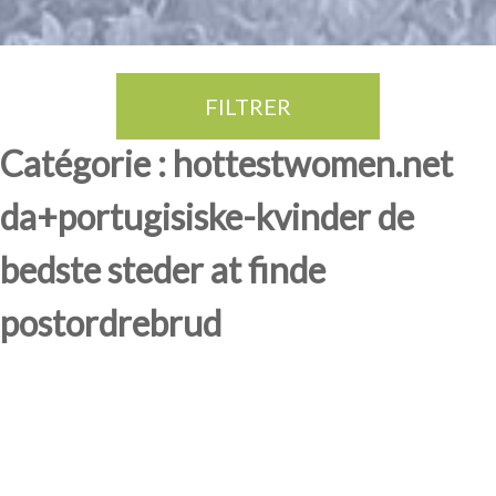
FILTRER
Thé Oolong
amande douce
fruits rouge
Province du Fujian
Catégorie : hottestwomen.net
da+portugisiske-kvinder de
bedste steder at finde
postordrebrud