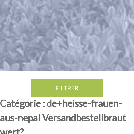
FILTRER
Thé Oolong
amande douce
fruits rouge
Province du Fujian
Catégorie : de+heisse-frauen-
aus-nepal Versandbestellbraut
wert?