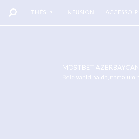
Skip
to
THÉS
INFUSION
ACCESSOIR
content
MOSTBET AZERBAYCAN Y
Belə vahid halda, naməlum 