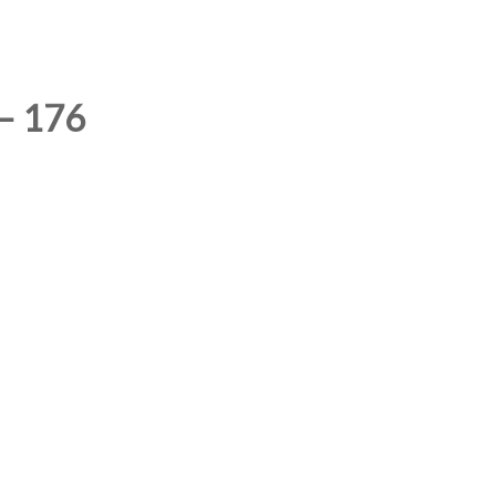
 – 176