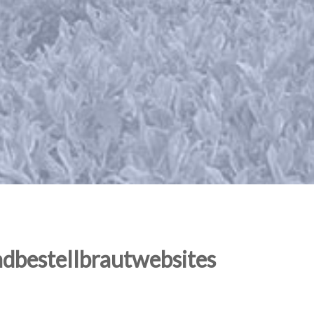
ndbestellbrautwebsites