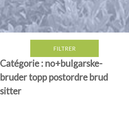
FILTRER
Thé Oolong
amande douce
fruits rouge
Province du Fujian
Catégorie : no+bulgarske-
bruder topp postordre brud
sitter