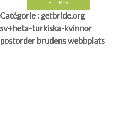
FILTRER
Thé Oolong
amande douce
fruits rouge
Province du Fujian
Catégorie : getbride.org
sv+heta-turkiska-kvinnor
postorder brudens webbplats