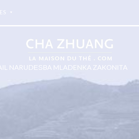
ES
AIL NARUDЕЅBA MLADENKA ZAKONITA