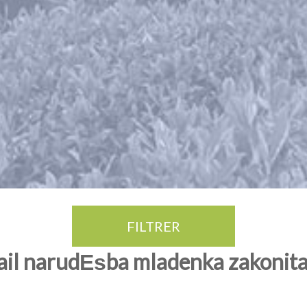
FILTRER
ail narudЕѕba mladenka zakonit